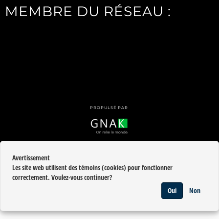
MEMBRE DU RÉSEAU :
PUBLI-GNAK.COM
ZONELASARRE.COM
ZONEABITIBI.COM
PROPULSÉ PAR
Avertissement
Les site web utilisent des témoins (cookies) pour fonctionner
correctement. Voulez-vous continuer?
©
2026
Systèmes Electriques Nordique
•
Contactez-
Oui
Non
nous
•
Catégories
•
Plan du site
•
Politique de
RETOUR
confidentialité
• Propulsé par
GNAK.CA